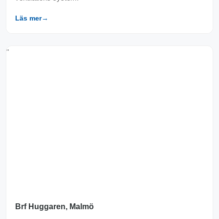
Läs mer
→
"
Brf Huggaren, Malmö